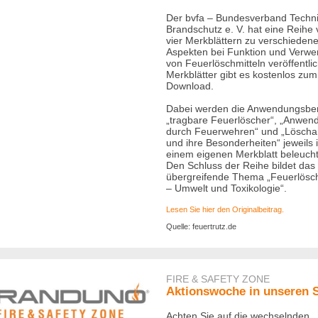
Der bvfa – Bundesverband Techn
Brandschutz e. V. hat eine Reihe
vier Merkblättern zu verschieden
Aspekten bei Funktion und Verw
von Feuerlöschmitteln veröffentlich
Merkblätter gibt es kostenlos zum
Download.
Dabei werden die Anwendungsbe
„tragbare Feuerlöscher“, „Anwen
durch Feuerwehren“ und „Löscha
und ihre Besonderheiten“ jeweils 
einem eigenen Merkblatt beleucht
Den Schluss der Reihe bildet das
übergreifende Thema „Feuerlösch
– Umwelt und Toxikologie“.
Lesen Sie hier den Originalbeitrag.
Quelle: feuertrutz.de
FIRE & SAFETY ZONE
Aktionswoche in unseren 
Achten Sie auf die wechselnden