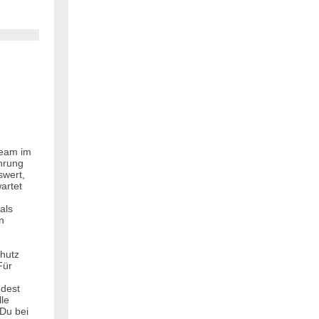
Team im
hrung
swert,
artet
als
n
hutz
Für
ndest
le
Du bei