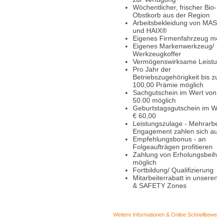
Wöchentlicher, frischer Bio-
Obstkorb aus der Region
Arbeitsbekleidung von M
und HAIX®
Eigenes Firmenfahrzeug m
Eigenes Markenwerkzeug/
Werkzeugkoffer
Vermögenswirksame Leist
Pro Jahr der
Betriebszugehörigkeit bis z
100,00 Prämie möglich
Sachgutschein im Wert von
50.00 möglich
Geburtstagsgutschein im W
€ 60,00
Leistungszulage - Mehrarbe
Engagement zahlen sich a
Empfehlungsbonus - an
Folgeaufträgen profitieren
Zahlung von Erholungsbeihi
möglich
Fortbildung/ Qualifizierung
Mitarbeiterrabatt in unsere
& SAFETY Zones
Weitere Informationen & Online Schnellbew