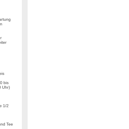
artung
en
r
iter
eis
0 bis
0 Uhr)
e 1/2
d
und Tee