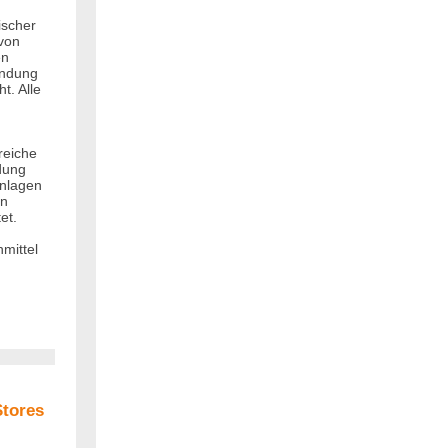
ischer
 von
en
endung
t. Alle
reiche
dung
nlagen
in
et.
mittel
Stores