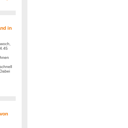
nd in
twoch,
4.45
ohnen
schnell
 Dabei
 von