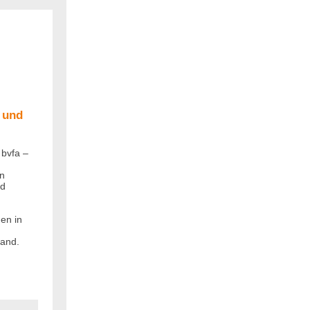
 und
 bvfa –
in
nd
gen in
band.