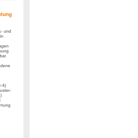
elung
k- und
in
agen
ssung
bar.
edene
-4)
uster-
)
t
immung