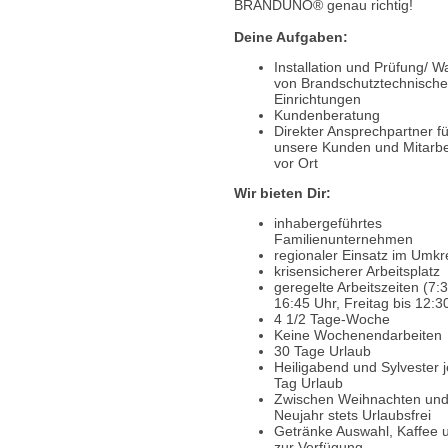
BRANDUNO® genau richtig!
Deine Aufgaben:
Installation und Prüfung/ W
von Brandschutztechnisch
Einrichtungen
Kundenberatung
Direkter Ansprechpartner fü
unsere Kunden und Mitarbe
vor Ort
Wir bieten Dir:
inhabergeführtes
Familienunternehmen
regionaler Einsatz im Umkr
krisensicherer Arbeitsplatz
geregelte Arbeitszeiten (7:3
16:45 Uhr, Freitag bis 12:3
4 1/2 Tage-Woche
Keine Wochenendarbeiten
30 Tage Urlaub
Heiligabend und Sylvester j
Tag Urlaub
Zwischen Weihnachten un
Neujahr stets Urlaubsfrei
Getränke Auswahl, Kaffee 
zur Verfügung