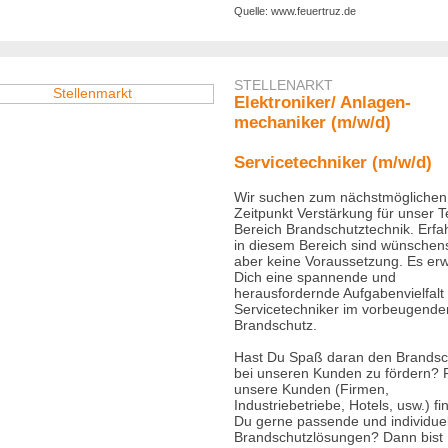
Quelle: www.feuertruz.de
STELLENARKT
Elektroniker/ Anlagen-
mechaniker (m/w/d)
Servicetechniker (m/w/d)
Wir suchen zum nächstmöglichen
Zeitpunkt Verstärkung für unser 
Bereich Brandschutztechnik. Erfa
in diesem Bereich sind wünschen
aber keine Voraussetzung. Es erw
Dich eine spannende und
herausfordernde Aufgabenvielfalt 
Servicetechniker im vorbeugende
Brandschutz.
Hast Du Spaß daran den Brandsc
bei unseren Kunden zu fördern? 
unsere Kunden (Firmen,
Industriebetriebe, Hotels, usw.) fi
Du gerne passende und individuel
Brandschutzlösungen? Dann bist 