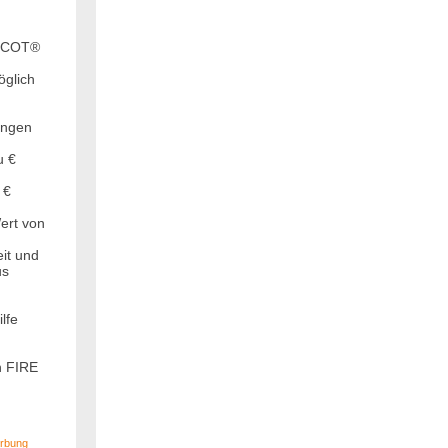
ASCOT®
öglich
ungen
u €
 €
ert von
it und
us
lfe
n FIRE
erbung